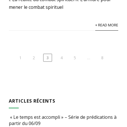
mener le combat spirituel
+ READ MORE
1
2
3
4
5
…
8
Pagination
des
publications
ARTICLES RÉCENTS
« Le temps est accompli » – Série de prédications à
partir du 06/09