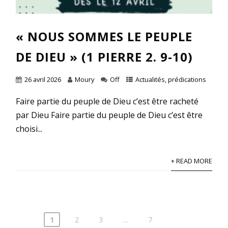
« NOUS SOMMES LE PEUPLE
DE DIEU » (1 PIERRE 2. 9-10)
26 avril 2026
Moury
Off
Actualités
,
prédications
Faire partie du peuple de Dieu c’est être racheté
par Dieu Faire partie du peuple de Dieu c’est être
choisi...
+ READ MORE
1
2
3
…
7
Pagination