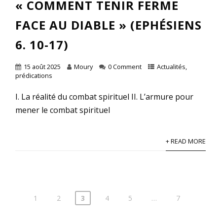
« COMMENT TENIR FERME
FACE AU DIABLE » (EPHÉSIENS
6. 10-17)
15 août 2025
Moury
0 Comment
Actualités
,
prédications
I. La réalité du combat spirituel II. L’armure pour
mener le combat spirituel
+ READ MORE
1
2
3
4
5
…
7
Pagination